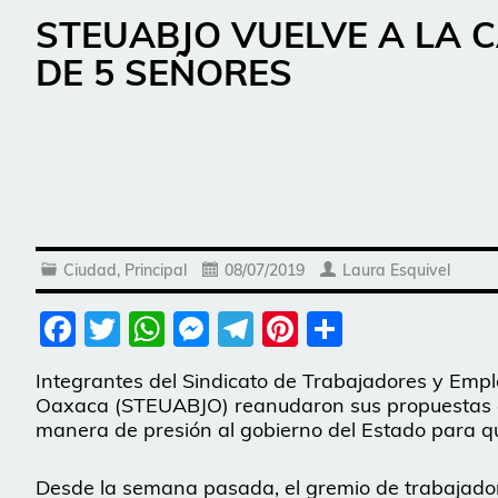
STEUABJO VUELVE A LA 
DE 5 SEÑORES
Ciudad
,
Principal
08/07/2019
Laura Esquivel
Facebook
Twitter
WhatsApp
Messenger
Telegram
Pinterest
Share
Integrantes del Sindicato de Trabajadores y Emp
Oaxaca (STEUABJO) reanudaron sus propuestas e 
manera de presión al gobierno del Estado para qu
Desde la semana pasada, el gremio de trabajado