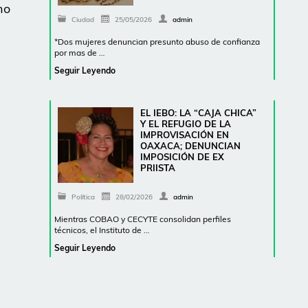
no
Ciudad
25/05/2026
admin
*Dos mujeres denuncian presunto abuso de confianza
por mas de …
Seguir Leyendo
EL IEBO: LA “CAJA CHICA”
Y EL REFUGIO DE LA
IMPROVISACIÓN EN
OAXACA; DENUNCIAN
IMPOSICIÓN DE EX
PRIISTA
Política
28/02/2026
admin
Mientras COBAO y CECYTE consolidan perfiles
técnicos, el Instituto de …
Seguir Leyendo