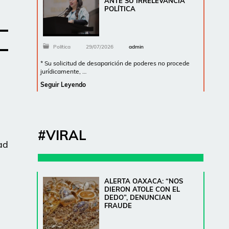
ANTE SU IRRELEVANCIA
POLÍTICA
Política
29/07/2026
admin
* Su solicitud de desaparición de poderes no procede
jurídicamente, …
Seguir Leyendo
#VIRAL
ad
ALERTA OAXACA: “NOS
DIERON ATOLE CON EL
DEDO”, DENUNCIAN
FRAUDE