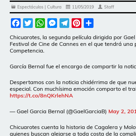
Espectáculos | Cultura
11/05/2019
Staff
Facebook
Twitter
WhatsApp
Messenger
Telegram
Pinterest
Share
Chicuarotes, la segunda película dirigida por Gae
Festival de Cine de Cannes en el que tendrá una 
Competencia.
García Bernal fue el encargo de compartir la notici
Despertamos con la noticia chidérrima de que nue
especial. Con muchísima emoción comparto el tra
https://t.co/8nQKrlehNA
— Gael Garcia Bernal (@GaelGarciaB)
May 2, 20
Chicuarotes cuenta la historia de Cagalera y Molo
quienes buscan alejarse a toda costa de la compli