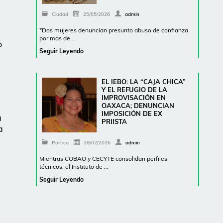
Ciudad
25/05/2026
admin
*Dos mujeres denuncian presunto abuso de confianza
por mas de …
o
Seguir Leyendo
EL IEBO: LA “CAJA CHICA”
Y EL REFUGIO DE LA
IMPROVISACIÓN EN
OAXACA; DENUNCIAN
IMPOSICIÓN DE EX
a
PRIISTA
a
Política
28/02/2026
admin
Mientras COBAO y CECYTE consolidan perfiles
técnicos, el Instituto de …
Seguir Leyendo