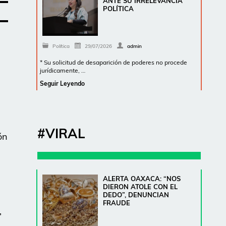
ANTE SU IRRELEVANCIA
POLÍTICA
Política
29/07/2026
admin
* Su solicitud de desaparición de poderes no procede
jurídicamente, …
Seguir Leyendo
#VIRAL
ón
ALERTA OAXACA: “NOS
DIERON ATOLE CON EL
DEDO”, DENUNCIAN
FRAUDE
,