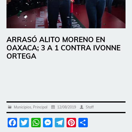
ARRASÓ ALITO MORENO EN
OAXACA; 3 A 1 CONTRA IVONNE
ORTEGA
Municipios
,
Principal
12/08/2019
Staff
Facebook
Twitter
WhatsApp
Messenger
Telegram
Pinterest
Share