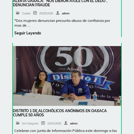
ALERTA OAXACA: “NOS DIERON ATOLE CON EL DEDO”,
DENUNCIAN FRAUDE
Ciudad
25/05/2026
admin
*Dos mujeres denuncian presunto abuso de confianza por
mas de …
Seguir Leyendo
DISTRITO 1 DE ALCOHÓLICOS ANÓNIMOS EN OAXACA
CUMPLE 50 AÑOS
Sin Categoría
10/01/2026
admin
Celebran con Junta de Información Pública este domingo a las