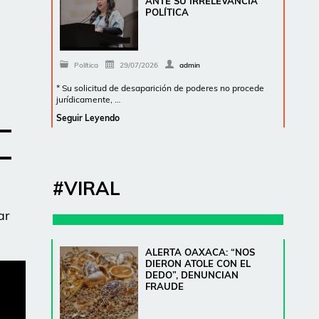
ANTE SU IRRELEVANCIA
POLÍTICA
Política
29/07/2026
admin
* Su solicitud de desaparición de poderes no procede
jurídicamente, …
Seguir Leyendo
#VIRAL
ar
ALERTA OAXACA: “NOS
DIERON ATOLE CON EL
DEDO”, DENUNCIAN
FRAUDE