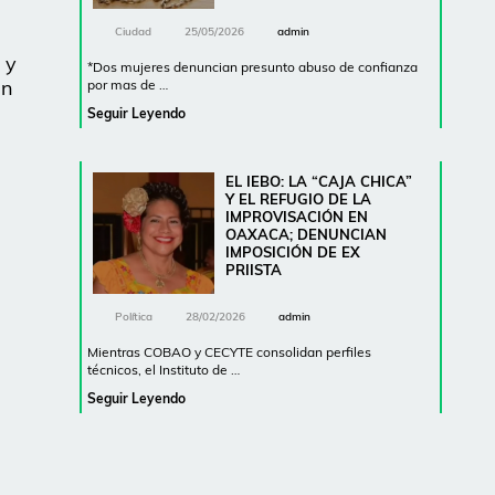
Ciudad
25/05/2026
admin
 y
*Dos mujeres denuncian presunto abuso de confianza
un
por mas de …
Seguir Leyendo
EL IEBO: LA “CAJA CHICA”
Y EL REFUGIO DE LA
IMPROVISACIÓN EN
OAXACA; DENUNCIAN
IMPOSICIÓN DE EX
PRIISTA
Política
28/02/2026
admin
Mientras COBAO y CECYTE consolidan perfiles
técnicos, el Instituto de …
Seguir Leyendo