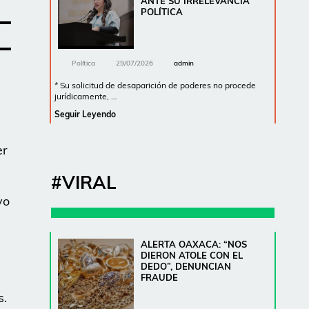
ANTE SU IRRELEVANCIA
POLÍTICA
Política
29/07/2026
admin
* Su solicitud de desaparición de poderes no procede
jurídicamente, …
Seguir Leyendo
er
#VIRAL
vo
ALERTA OAXACA: “NOS
DIERON ATOLE CON EL
DEDO”, DENUNCIAN
FRAUDE
s.