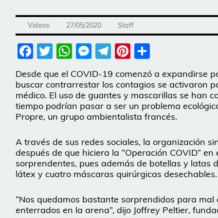
Videos
27/05/2020
Staff
Facebook
Twitter
WhatsApp
Messenger
Telegram
Pinterest
Share
Desde que el COVID-19 comenzó a expandirse por
buscar contrarrestar los contagios se activaron pa
médico. El uso de guantes y mascarillas se han c
tiempo podrían pasar a ser un problema ecológico
Propre, un grupo ambientalista francés.
A través de sus redes sociales, la organización si
después de que hiciera la “Operación COVID” en e
sorprendentes, pues además de botellas y latas 
látex y cuatro máscaras quirúrgicas desechables.
“Nos quedamos bastante sorprendidos para mal
enterrados en la arena”, dijo Joffrey Peltier, fun