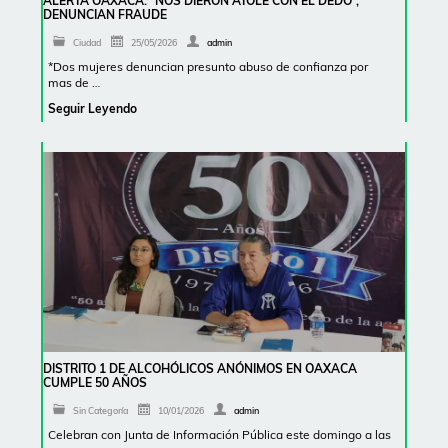
ALERTA OAXACA: “NOS DIERON ATOLE CON EL DEDO”,
DENUNCIAN FRAUDE
Ciudad
25/05/2026
admin
*Dos mujeres denuncian presunto abuso de confianza por
mas de …
Seguir Leyendo
DISTRITO 1 DE ALCOHÓLICOS ANÓNIMOS EN OAXACA
CUMPLE 50 AÑOS
Sin Categoría
10/01/2026
admin
Celebran con Junta de Información Pública este domingo a las