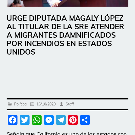
URGE DIPUTADA MAGALY LÓPEZ
AL TITULAR DE LA SRE ATENDER
A MIGRANTES DAMNIFICADOS
POR INCENDIOS EN ESTADOS
UNIDOS
Política
16/10/2020
Staff
Facebook
Twitter
WhatsApp
Messenger
Telegram
Pinterest
Share
Señala que California es uno de los estados con