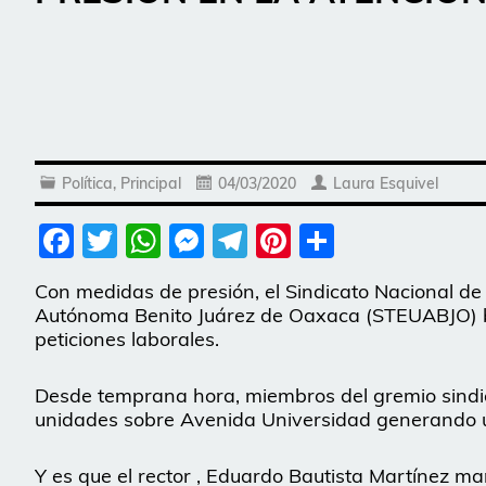
Política
,
Principal
04/03/2020
Laura Esquivel
Facebook
Twitter
WhatsApp
Messenger
Telegram
Pinterest
Share
Con medidas de presión, el Sindicato Nacional d
Autónoma Benito Juárez de Oaxaca (STEUABJO) bu
peticiones laborales.
Desde temprana hora, miembros del gremio sindi
unidades sobre Avenida Universidad generando un
Y es que el rector , Eduardo Bautista Martínez m