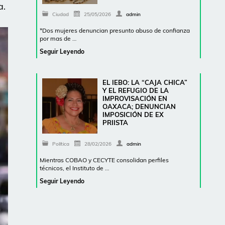
a.
Ciudad
25/05/2026
admin
*Dos mujeres denuncian presunto abuso de confianza
por mas de …
Seguir Leyendo
EL IEBO: LA “CAJA CHICA”
Y EL REFUGIO DE LA
IMPROVISACIÓN EN
OAXACA; DENUNCIAN
IMPOSICIÓN DE EX
PRIISTA
Política
28/02/2026
admin
Mientras COBAO y CECYTE consolidan perfiles
técnicos, el Instituto de …
Seguir Leyendo