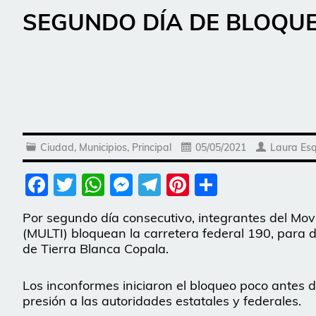
SEGUNDO DÍA DE BLOQU
Ciudad
,
Municipios
,
Principal
05/05/2021
Laura Esq
Facebook
Twitter
WhatsApp
Messenger
Telegram
Pinterest
Share
Por segundo día consecutivo, integrantes del Mov
(MULTI) bloquean la carretera federal 190, para
de Tierra Blanca Copala.
Los inconformes iniciaron el bloqueo poco antes 
presión a las autoridades estatales y federales.