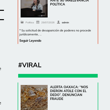
ANTE SU IRRELEVANCIA
POLÍTICA
Política
29/07/2026
admin
* Su solicitud de desaparición de poderes no procede
jurídicamente, …
Seguir Leyendo
#VIRAL
e
ALERTA OAXACA: “NOS
DIERON ATOLE CON EL
DEDO”, DENUNCIAN
FRAUDE
e