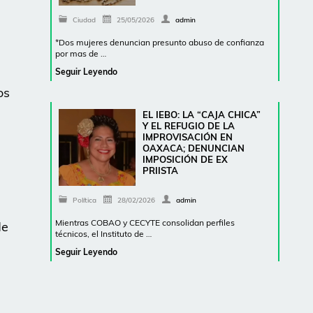
Ciudad
25/05/2026
admin
*Dos mujeres denuncian presunto abuso de confianza
por mas de …
Seguir Leyendo
os
EL IEBO: LA “CAJA CHICA”
Y EL REFUGIO DE LA
IMPROVISACIÓN EN
OAXACA; DENUNCIAN
IMPOSICIÓN DE EX
PRIISTA
Política
28/02/2026
admin
Mientras COBAO y CECYTE consolidan perfiles
de
técnicos, el Instituto de …
Seguir Leyendo