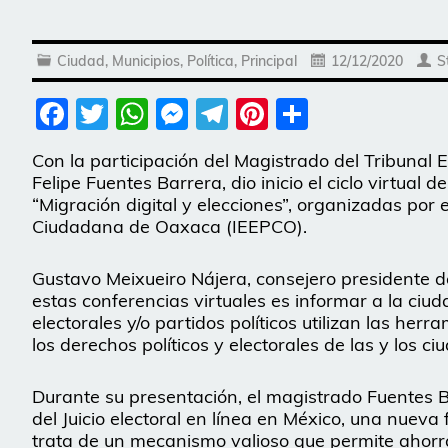
Ciudad
,
Municipios
,
Política
,
Principal
12/12/2020
S
Facebook
Twitter
WhatsApp
Messenger
Telegram
Pinterest
Share
Con la participación del Magistrado del Tribunal El
Felipe Fuentes Barrera, dio inicio el ciclo virtua
“Migración digital y elecciones”, organizadas por el
Ciudadana de Oaxaca (IEEPCO).
Gustavo Meixueiro Nájera, consejero presidente del 
estas conferencias virtuales es informar a la ci
electorales y/o partidos políticos utilizan las herr
los derechos políticos y electorales de las y los c
Durante su presentación, el magistrado Fuentes B
del Juicio electoral en línea en México, una nueva 
trata de un mecanismo valioso que permite ahorra