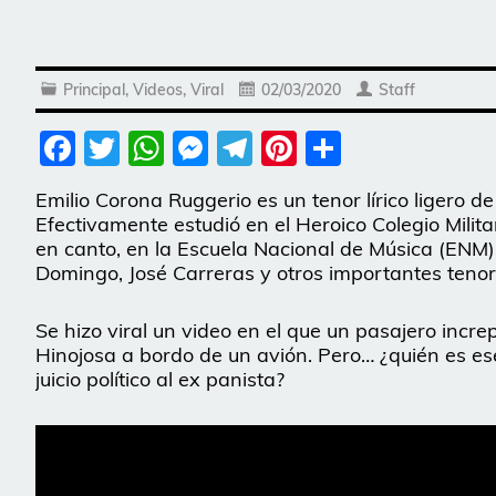
Principal
,
Videos
,
Viral
02/03/2020
Staff
Facebook
Twitter
WhatsApp
Messenger
Telegram
Pinterest
Share
Emilio Corona Ruggerio es un tenor lírico ligero 
Efectivamente estudió en el Heroico Colegio Milita
en canto, en la Escuela Nacional de Música (ENM).
Domingo, José Carreras y otros importantes tenor
Se hizo viral un video en el que un pasajero incr
Hinojosa a bordo de un avión. Pero… ¿quién es es
juicio político al ex panista?