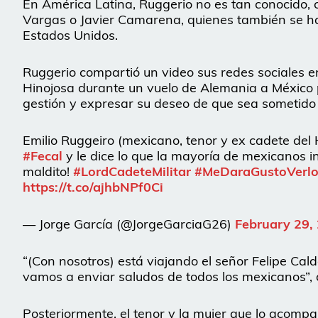
En América Latina, Ruggerio no es tan conocido,
Vargas o Javier Camarena, quienes también se ha
Estados Unidos.
Ruggerio compartió un video sus redes sociales e
Hinojosa durante un vuelo de Alemania a México 
gestión y expresar su deseo de que sea sometido a 
Emilio Ruggeiro (mexicano, tenor y ex cadete del H
#Fecal
y le dice lo que la mayoría de mexicanos in
maldito!
#LordCadeteMilitar
#MeDaraGustoVerlo
https://t.co/ajhbNPf0Ci
— Jorge García (@JorgeGarciaG26)
February 29,
“(Con nosotros) está viajando el señor Felipe Cald
vamos a enviar saludos de todos los mexicanos”, d
Posteriormente, el tenor y la mujer que lo acompa