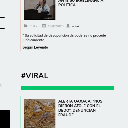
ANTE SU IRRELEVANCIA
POLÍTICA
Política
29/07/2026
admin
* Su solicitud de desaparición de poderes no procede
jurídicamente, …
Seguir Leyendo
a
#VIRAL
n
ALERTA OAXACA: “NOS
DIERON ATOLE CON EL
DEDO”, DENUNCIAN
FRAUDE