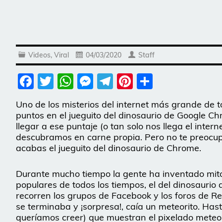
Videos
,
Viral
04/03/2020
Staff
Facebook
Twitter
WhatsApp
Messenger
Telegram
Pinterest
Share
Uno de los misterios del internet más grande de 
puntos en el jueguito del dinosaurio de Google C
llegar a ese puntaje (o tan solo nos llega el inte
descubramos en carne propia. Pero no te preocup
acabas el jueguito del dinosaurio de Chrome.
Durante mucho tiempo la gente ha inventado mito
populares de todos los tiempos, el del dinosauri
recorren los grupos de Facebook y los foros de Re
se terminaba y ¡sorpresa!, caía un meteorito. Has
queríamos creer) que muestran el pixelado meteor