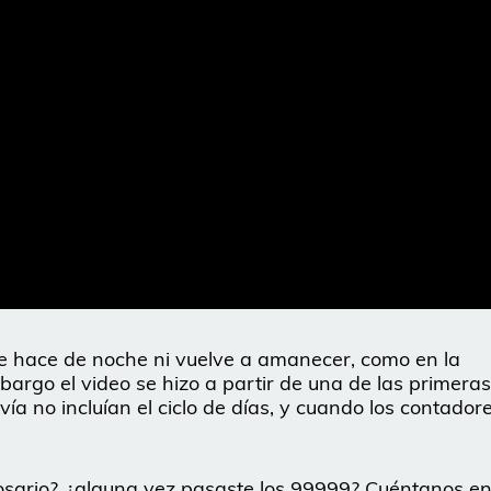
se hace de noche ni vuelve a amanecer, como en la
rgo el video se hizo a partir de una de las primeras
vía no incluían el ciclo de días, y cuando los contador
inosario?, ¿alguna vez pasaste los 99999? Cuéntanos e