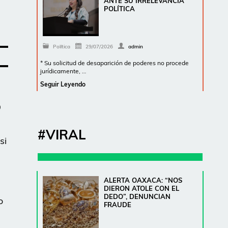
ANTE SU IRRELEVANCIA
POLÍTICA
Política
29/07/2026
admin
* Su solicitud de desaparición de poderes no procede
jurídicamente, …
Seguir Leyendo
9
#VIRAL
si
ALERTA OAXACA: “NOS
DIERON ATOLE CON EL
DEDO”, DENUNCIAN
o
FRAUDE