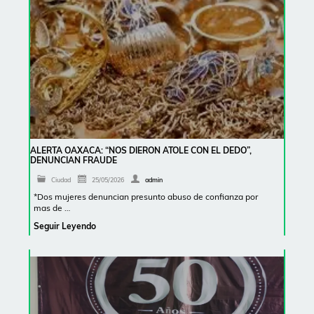
ALERTA OAXACA: “NOS DIERON ATOLE CON EL DEDO”,
DENUNCIAN FRAUDE
Ciudad
25/05/2026
admin
*Dos mujeres denuncian presunto abuso de confianza por
mas de …
Seguir Leyendo