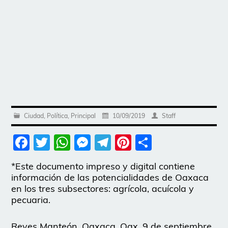
Ciudad
,
Política
,
Principal
10/09/2019
Staff
Facebook
Twitter
WhatsApp
Messenger
Telegram
Pinterest
Share
*Este documento impreso y digital contiene
información de las potencialidades de Oaxaca
en los tres subsectores: agrícola, acuícola y
pecuaria.
Reyes Manteón, Oaxaca, Oax. 9 de septiembre