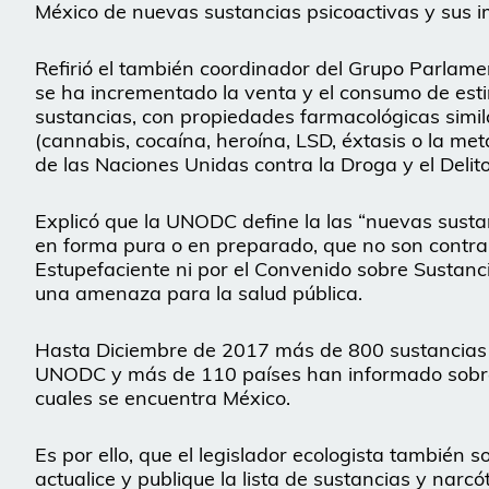
México de nuevas sustancias psicoactivas y sus im
Refirió el también coordinador del Grupo Parlamen
se ha incrementado la venta y el consumo de esti
sustancias, con propiedades farmacológicas simil
(cannabis, cocaína, heroína, LSD, éxtasis o la me
de las Naciones Unidas contra la Droga y el Delit
Explicó que la UNODC define la las “nuevas susta
en forma pura o en preparado, que no son contr
Estupefaciente ni por el Convenido sobre Sustan
una amenaza para la salud pública.
Hasta Diciembre de 2017 más de 800 sustancias 
UNODC y más de 110 países han informado sobre la
cuales se encuentra México.
Es por ello, que el legislador ecologista también 
actualice y publique la lista de sustancias y narcó