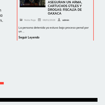
ASEGURAN UN ARMA,
CARTUCHOS ÚTILES Y
n
DROGAS: FISCALÍA DE
OAXACA
 a
n.
Nota Roja
08/01/2026
admin
La persona detenida ya estuvo bajo proceso penal por
un …
Seguir Leyendo