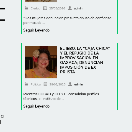
Ciudad
25/05/2026
admin
*Dos mujeres denuncian presunto abuso de confianza
por mas de …
Seguir Leyendo
EL IEBO: LA “CAJA CHICA”
Y EL REFUGIO DE LA
IMPROVISACIÓN EN
OAXACA; DENUNCIAN
IMPOSICIÓN DE EX
PRIISTA
Política
28/02/2026
admin
Mientras COBAO y CECYTE consolidan perfiles
técnicos, el Instituto de …
Seguir Leyendo
la
l