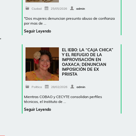
Ciudad
25/05/2026
admin
*Dos mujeres denuncian presunto abuso de confianza
por mas de …
Seguir Leyendo
,
EL IEBO: LA “CAJA CHICA”
Y EL REFUGIO DE LA
IMPROVISACIÓN EN
OAXACA; DENUNCIAN
IMPOSICIÓN DE EX
PRIISTA
Política
28/02/2026
admin
Mientras COBAO y CECYTE consolidan perfiles
técnicos, el Instituto de …
Seguir Leyendo