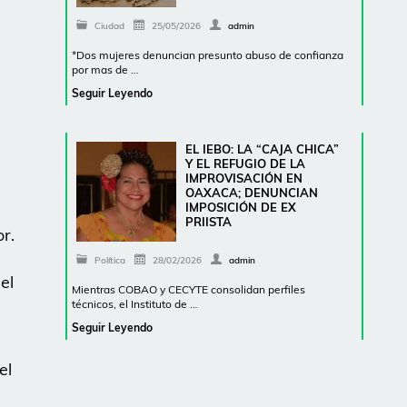
Ciudad
25/05/2026
admin
*Dos mujeres denuncian presunto abuso de confianza
por mas de …
Seguir Leyendo
EL IEBO: LA “CAJA CHICA”
Y EL REFUGIO DE LA
IMPROVISACIÓN EN
OAXACA; DENUNCIAN
IMPOSICIÓN DE EX
PRIISTA
r.
Política
28/02/2026
admin
el
Mientras COBAO y CECYTE consolidan perfiles
técnicos, el Instituto de …
Seguir Leyendo
el