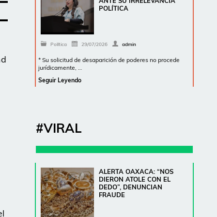
ANTE SU IRRELEVANCIA
POLÍTICA
Política
29/07/2026
admin
nd
* Su solicitud de desaparición de poderes no procede
jurídicamente, …
Seguir Leyendo
#VIRAL
ALERTA OAXACA: “NOS
DIERON ATOLE CON EL
DEDO”, DENUNCIAN
FRAUDE
el