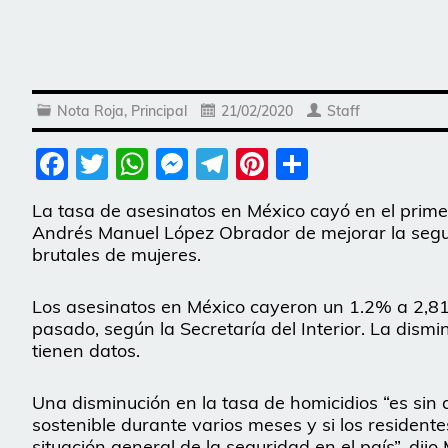
Nota Roja
,
Principal
21/02/2020
Staff
Facebook
Twitter
WhatsApp
Messenger
Telegram
Pinterest
Share
La tasa de asesinatos en México cayó en el prim
Andrés Manuel López Obrador de mejorar la seguri
brutales de mujeres.
Los asesinatos en México cayeron un 1.2% a 2,819
pasado, según la Secretaría del Interior. La dismi
tienen datos.
Una disminución en la tasa de homicidios “es sin d
sostenible durante varios meses y si los residen
situación general de la seguridad en el país”, dij