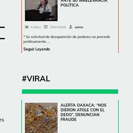
ANTE SU IRRELEVANCIA
POLÍTICA
Política
29/07/2026
admin
* Su solicitud de desaparición de poderes no procede
jurídicamente, …
Seguir Leyendo
#VIRAL
ALERTA OAXACA: “NOS
DIERON ATOLE CON EL
DEDO”, DENUNCIAN
es
FRAUDE