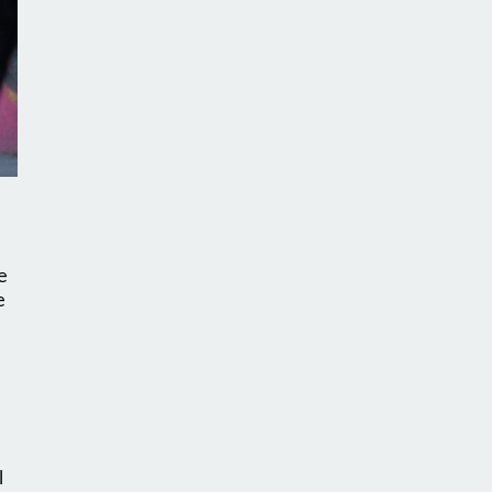
e
e
l