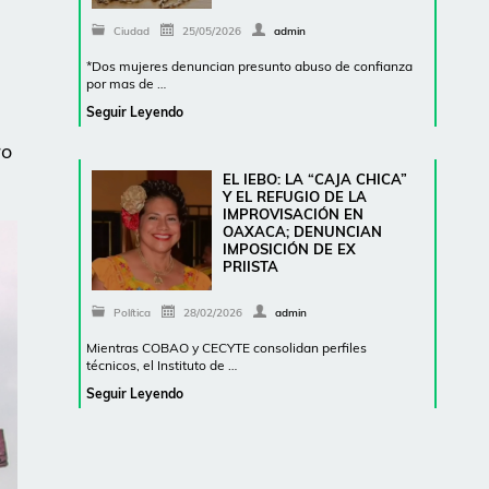
Ciudad
25/05/2026
admin
*Dos mujeres denuncian presunto abuso de confianza
por mas de …
Seguir Leyendo
ro
EL IEBO: LA “CAJA CHICA”
Y EL REFUGIO DE LA
IMPROVISACIÓN EN
OAXACA; DENUNCIAN
IMPOSICIÓN DE EX
PRIISTA
Política
28/02/2026
admin
Mientras COBAO y CECYTE consolidan perfiles
técnicos, el Instituto de …
Seguir Leyendo