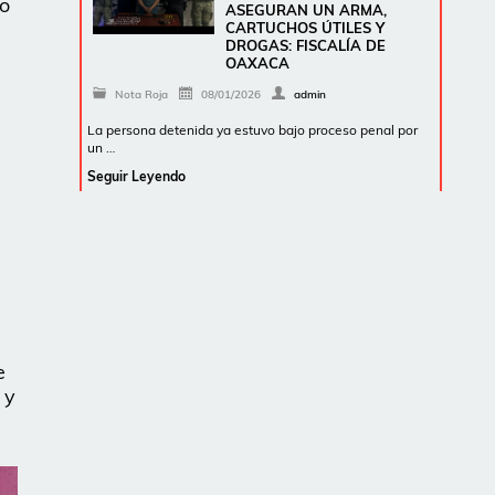
do
ASEGURAN UN ARMA,
CARTUCHOS ÚTILES Y
DROGAS: FISCALÍA DE
OAXACA
Nota Roja
08/01/2026
admin
La persona detenida ya estuvo bajo proceso penal por
un …
Seguir Leyendo
e
 y