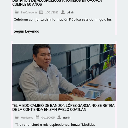
DISTRITO 1 DE ALCOHÓLICOS ANÓNIMOS EN OAXACA
CUMPLE 50 AÑOS
Sin Categoría
10/01/2026
admin
Celebran con Junta de Información Pública este domingo a las
…
Seguir Leyendo
“EL MIEDO CAMBIÓ DE BANDO”: LÓPEZ GARCÍA NO SE RETIRA
DE LA CONTIENDA EN SAN PABLO COATLÁN
Municipios
04/11/2025
admin
*No renunciaré a mis aspiraciones, lanza *Medidas