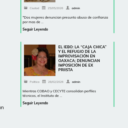
Ciudad
25/05/2026
admin
*Dos mujeres denuncian presunto abuso de confianza
por mas de …
Seguir Leyendo
EL IEBO: LA “CAJA CHICA”
Y EL REFUGIO DE LA
IMPROVISACIÓN EN
OAXACA; DENUNCIAN
IMPOSICIÓN DE EX
PRIISTA
Política
28/02/2026
admin
Mientras COBAO y CECYTE consolidan perfiles
técnicos, el Instituto de …
Seguir Leyendo
án