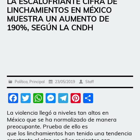
LA ESCALOFRIANTE CIFRA DE
LINCHAMIENTOS EN MÉXICO
MUESTRA UN AUMENTO DE
190%, SEGÚN LA CNDH
Política
,
Principal
23/05/2019
Staff
Facebook
Twitter
WhatsApp
Messenger
Telegram
Pinterest
Share
La violencia llegó a niveles tan altos en
México que se ha normalizado de manera
preocupante. Prueba de ello es
que los linchamientos han tenido una tendencia