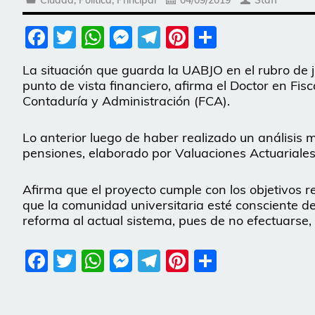
Ciudad
,
Política
,
Principal
04/09/2019
Staff
Facebook
Twitter
WhatsApp
Messenger
Telegram
Pinterest
Share
La situación que guarda la UABJO en el rubro de j
punto de vista financiero, afirma el Doctor en Fisc
Contaduría y Administración (FCA).
Lo anterior luego de haber realizado un análisis 
pensiones, elaborado por Valuaciones Actuariales 
Afirma que el proyecto cumple con los objetivos r
que la comunidad universitaria esté consciente d
reforma al actual sistema, pues de no efectuarse,
Facebook
Twitter
WhatsApp
Messenger
Telegram
Pinterest
Share