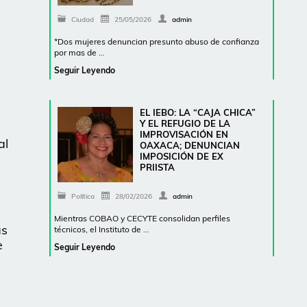
Ciudad
25/05/2026
admin
*Dos mujeres denuncian presunto abuso de confianza
por mas de …
Seguir Leyendo
EL IEBO: LA “CAJA CHICA”
Y EL REFUGIO DE LA
IMPROVISACIÓN EN
al
OAXACA; DENUNCIAN
IMPOSICIÓN DE EX
PRIISTA
Política
28/02/2026
admin
Mientras COBAO y CECYTE consolidan perfiles
as
técnicos, el Instituto de …
e
Seguir Leyendo