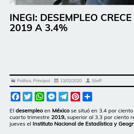
INEGI: DESEMPLEO CRECE
2019 A 3.4%
Política
,
Principal
13/02/2020
Staff
Facebook
Twitter
WhatsApp
Messenger
Telegram
Pinterest
Share
El
desempleo
en
México
se situó en 3.4 por ciento
cuarto trimestre
2019,
superior al 3.3 por ciento 
jueves el
Instituto Nacional de Estadística y Geogr