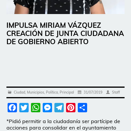
IMPULSA MIRIAM VÁZQUEZ
CREACIÓN DE JUNTA CIUDADANA
DE GOBIERNO ABIERTO
Ciudad
,
Municipios
,
Política
,
Principal
31/07/2019
Staff
Facebook
Twitter
WhatsApp
Messenger
Telegram
Pinterest
Share
*Pidió permitir a la ciudadanía ser partícipe de
acciones para consolidar en el ayuntamiento