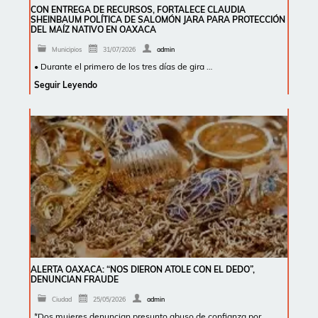
CON ENTREGA DE RECURSOS, FORTALECE CLAUDIA
SHEINBAUM POLÍTICA DE SALOMÓN JARA PARA PROTECCIÓN
DEL MAÍZ NATIVO EN OAXACA
Municipios
31/07/2026
admin
• Durante el primero de los tres días de gira …
Seguir Leyendo
ALERTA OAXACA: “NOS DIERON ATOLE CON EL DEDO”,
DENUNCIAN FRAUDE
Ciudad
25/05/2026
admin
*Dos mujeres denuncian presunto abuso de confianza por