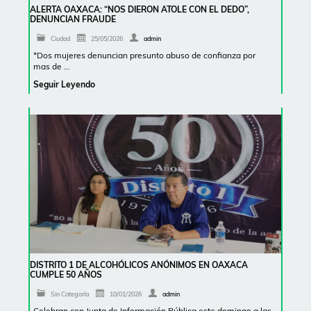
ALERTA OAXACA: “NOS DIERON ATOLE CON EL DEDO”,
DENUNCIAN FRAUDE
Ciudad
25/05/2026
admin
*Dos mujeres denuncian presunto abuso de confianza por
mas de …
Seguir Leyendo
DISTRITO 1 DE ALCOHÓLICOS ANÓNIMOS EN OAXACA
CUMPLE 50 AÑOS
Sin Categoría
10/01/2026
admin
Celebran con Junta de Información Pública este domingo a las