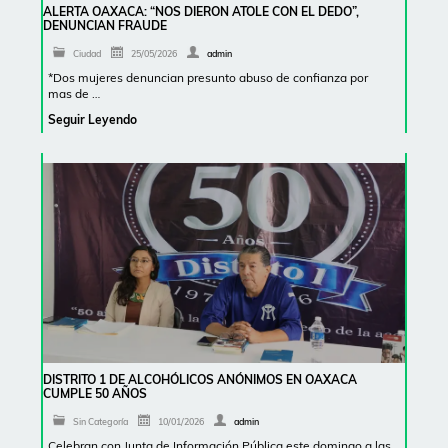
ALERTA OAXACA: “NOS DIERON ATOLE CON EL DEDO”,
DENUNCIAN FRAUDE
Ciudad
25/05/2026
admin
*Dos mujeres denuncian presunto abuso de confianza por
mas de …
Seguir Leyendo
DISTRITO 1 DE ALCOHÓLICOS ANÓNIMOS EN OAXACA
CUMPLE 50 AÑOS
Sin Categoría
10/01/2026
admin
Celebran con Junta de Información Pública este domingo a las