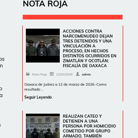
NOTA ROJA
á
ACCIONES CONTRA
NARCOMENUDEO DEJAN
TRES DETENIDOS Y UNA
VINCULACIÓN A
PROCESO, EN HECHOS
DISTINTOS OCURRIDOS EN
os
ZIMATLÁN Y OCOTLÁN;
en
FISCALÍA DE OAXACA
Nota Roja
12/03/2026
admin
Oaxaca de Juárez a 12 de marzo de 2026.-Como
o
resultado …
ra
Seguir Leyendo
REALIZAN CATEO Y
DETIENEN A UNA
s
PERSONA POR HOMICIDIO
COMETIDO POR GRUPO
ARMADO, TAMBIÉN