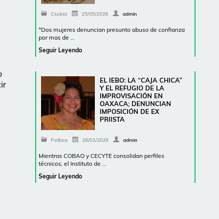
Ciudad
25/05/2026
admin
*Dos mujeres denuncian presunto abuso de confianza
por mas de …
Seguir Leyendo
o
EL IEBO: LA “CAJA CHICA”
ir
Y EL REFUGIO DE LA
IMPROVISACIÓN EN
OAXACA; DENUNCIAN
IMPOSICIÓN DE EX
PRIISTA
Política
28/02/2026
admin
Mientras COBAO y CECYTE consolidan perfiles
técnicos, el Instituto de …
Seguir Leyendo