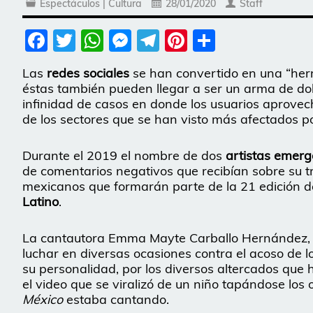
Espectáculos | Cultura
28/01/2020
Staff
Facebook
Twitter
WhatsApp
Messenger
Telegram
Pinterest
Share
Las
redes sociales
se han convertido en una “herr
éstas también pueden llegar a ser un arma de dob
infinidad de casos en donde los usuarios aprove
de los sectores que se han visto más afectados por
Durante el 2019 el nombre de dos
artistas emerg
de comentarios negativos que recibían sobre su t
mexicanos que formarán parte de la 21 edición de
Latino
.
La cantautora Emma Mayte Carballo Hernández, 
luchar en diversas ocasiones contra el acoso de l
su personalidad, por los diversos altercados que h
el video que se viralizó de un niño tapándose los
México
estaba cantando.