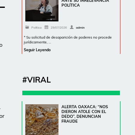
ANTE SU IRRELEVANCIA
POLÍTICA
Política
29/07/2026
admin
* Su solicitud de desaparición de poderes no procede
jurídicamente, …
o
Seguir Leyendo
s
#VIRAL
ALERTA OAXACA: “NOS
r
DIERON ATOLE CON EL
or
DEDO”, DENUNCIAN
FRAUDE