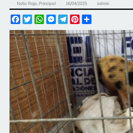
Nota Roja
,
Principal
16/04/2025
admin
Facebook
Twitter
WhatsApp
Messenger
Telegram
Pinterest
Share