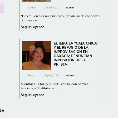
Ciudad
25/05/2026
admin
*Dos mujeres denuncian presunto abuso de confianza
s
por mas de …
Seguir Leyendo
e
EL IEBO: LA “CAJA CHICA”
Y EL REFUGIO DE LA
IMPROVISACIÓN EN
OAXACA; DENUNCIAN
IMPOSICIÓN DE EX
PRIISTA
Política
28/02/2026
admin
Mientras COBAO y CECYTE consolidan perfiles
técnicos, el Instituto de …
Seguir Leyendo
de