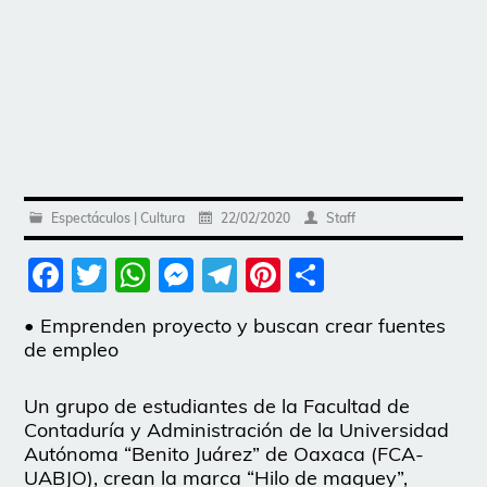
Espectáculos | Cultura
22/02/2020
Staff
Facebook
Twitter
WhatsApp
Messenger
Telegram
Pinterest
Share
• Emprenden proyecto y buscan crear fuentes
de empleo
Un grupo de estudiantes de la Facultad de
Contaduría y Administración de la Universidad
Autónoma “Benito Juárez” de Oaxaca (FCA-
UABJO), crean la marca “Hilo de maguey”,