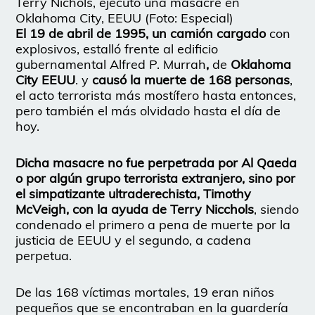
Terry Nichols, ejecutó una masacre en
Oklahoma City, EEUU (Foto: Especial)
El 19 de abril de 1995, un camión cargado
con
explosivos, estalló frente al edificio
gubernamental Alfred P. Murrah
,
de
Oklahoma
City EEUU
. y
causó la muerte de 168 personas
,
el acto terrorista más mostífero hasta entonces,
pero también el más olvidado hasta el día de
hoy.
Dicha masacre no fue perpetrada por Al Qaeda
o por algún grupo terrorista extranjero, sino por
el simpatizante ultraderechista, Timothy
McVeigh, con la ayuda de Terry Nicchols
, siendo
condenado el primero a pena de muerte por la
justicia de EEUU y el segundo, a cadena
perpetua.
De las 168 víctimas mortales, 19 eran niños
pequeños que se encontraban en la guardería