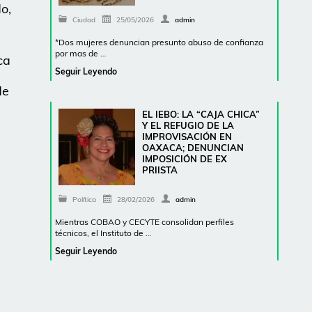
o,
Ciudad
25/05/2026
admin
*Dos mujeres denuncian presunto abuso de confianza
por mas de …
ca
Seguir Leyendo
de
EL IEBO: LA “CAJA CHICA”
Y EL REFUGIO DE LA
IMPROVISACIÓN EN
OAXACA; DENUNCIAN
IMPOSICIÓN DE EX
PRIISTA
Política
28/02/2026
admin
Mientras COBAO y CECYTE consolidan perfiles
técnicos, el Instituto de …
Seguir Leyendo