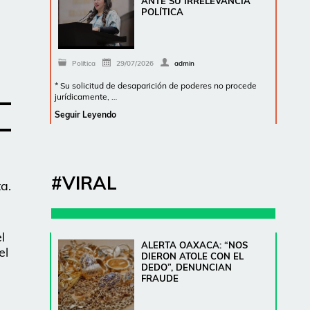
ANTE SU IRRELEVANCIA
POLÍTICA
Política
29/07/2026
admin
* Su solicitud de desaparición de poderes no procede
jurídicamente, …
Seguir Leyendo
#VIRAL
a.
l
ALERTA OAXACA: “NOS
el
DIERON ATOLE CON EL
DEDO”, DENUNCIAN
FRAUDE