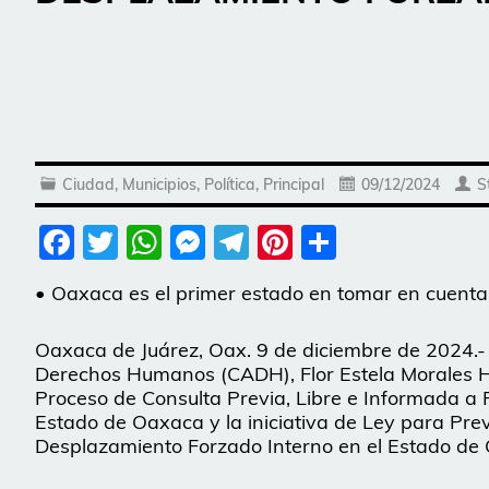
Ciudad
,
Municipios
,
Política
,
Principal
09/12/2024
S
Facebook
Twitter
WhatsApp
Messenger
Telegram
Pinterest
Share
• Oaxaca es el primer estado en tomar en cuenta
Oaxaca de Juárez, Oax. 9 de diciembre de 2024.- L
Derechos Humanos (CADH), Flor Estela Morales H
Proceso de Consulta Previa, Libre e Informada a
Estado de Oaxaca y la iniciativa de Ley para Pre
Desplazamiento Forzado Interno en el Estado de