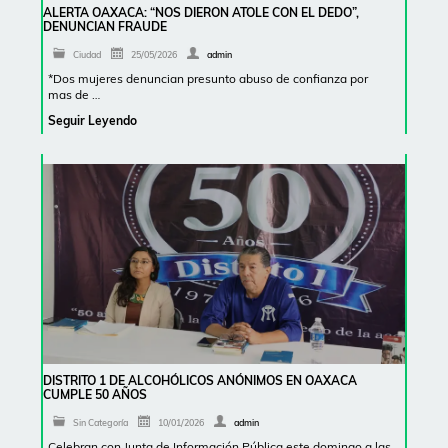
ALERTA OAXACA: “NOS DIERON ATOLE CON EL DEDO”,
DENUNCIAN FRAUDE
Ciudad
25/05/2026
admin
*Dos mujeres denuncian presunto abuso de confianza por
mas de …
Seguir Leyendo
DISTRITO 1 DE ALCOHÓLICOS ANÓNIMOS EN OAXACA
CUMPLE 50 AÑOS
Sin Categoría
10/01/2026
admin
Celebran con Junta de Información Pública este domingo a las