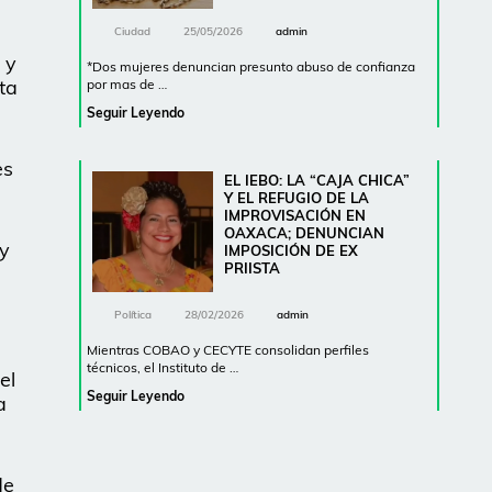
Ciudad
25/05/2026
admin
e
 y
*Dos mujeres denuncian presunto abuso de confianza
ta
por mas de …
Seguir Leyendo
es
EL IEBO: LA “CAJA CHICA”
Y EL REFUGIO DE LA
IMPROVISACIÓN EN
OAXACA; DENUNCIAN
 y
IMPOSICIÓN DE EX
PRIISTA
Política
28/02/2026
admin
Mientras COBAO y CECYTE consolidan perfiles
técnicos, el Instituto de …
el
Seguir Leyendo
a
de