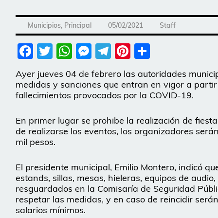
Municipios
,
Principal
05/02/2021
Staff
Facebook
Twitter
WhatsApp
Messenger
Telegram
Pinterest
Share
Ayer jueves 04 de febrero las autoridades munic
medidas y sanciones que entran en vigor a partir
fallecimientos provocados por la COVID-19.
En primer lugar se prohibe la realización de fiesta
de realizarse los eventos, los organizadores ser
mil pesos.
El presidente municipal, Emilio Montero, indicó qu
estands, sillas, mesas, hieleras, equipos de audi
resguardados en la Comisaría de Seguridad Públi
respetar las medidas, y en caso de reincidir ser
salarios mínimos.