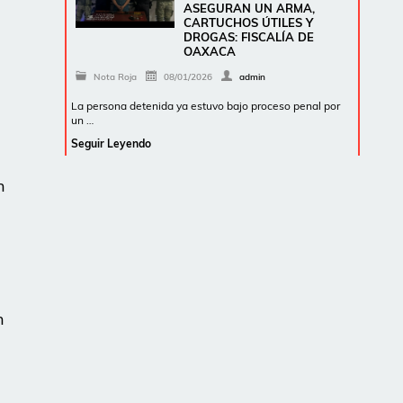
ASEGURAN UN ARMA,
CARTUCHOS ÚTILES Y
DROGAS: FISCALÍA DE
OAXACA
Nota Roja
08/01/2026
admin
La persona detenida ya estuvo bajo proceso penal por
un …
Seguir Leyendo
n
.
n