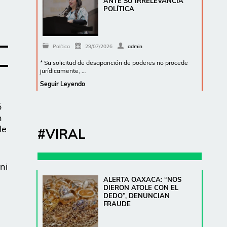
ANTE SU IRRELEVANCIA
POLÍTICA
Política
29/07/2026
admin
* Su solicitud de desaparición de poderes no procede
jurídicamente, …
Seguir Leyendo
ó
n
de
#VIRAL
ni
ALERTA OAXACA: “NOS
DIERON ATOLE CON EL
DEDO”, DENUNCIAN
FRAUDE