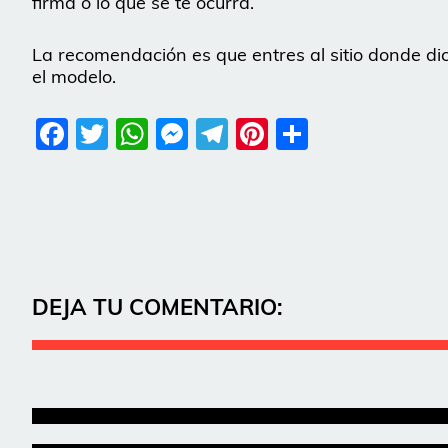
firma o lo que se te ocurra.
La recomendación es que entres al sitio donde d
el modelo.
Facebook
Twitter
WhatsApp
Messenger
Telegram
Pinterest
Share
DEJA TU COMENTARIO: