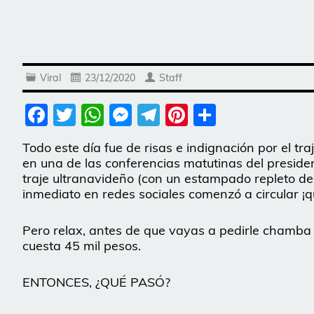
Viral
23/12/2020
Staff
Facebook
Twitter
WhatsApp
Messenger
Telegram
Pinterest
Share
Todo este día fue de risas e indignación por el t
en una de las conferencias matutinas del presid
traje ultranavideño (con un estampado repleto de 
inmediato en redes sociales comenzó a circular ¡q
Pero relax, antes de que vayas a pedirle chamba a
cuesta 45 mil pesos.
ENTONCES, ¿QUÉ PASÓ?