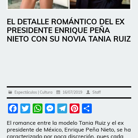
EL DETALLE ROMÁNTICO DEL EX
PRESIDENTE ENRIQUE PEÑA
NIETO CON SU NOVIA TANIA RUIZ
Espectáculos | Cultura
16/07/2019
Staff
Facebook
Twitter
WhatsApp
Messenger
Telegram
Pinterest
Share
El romance entre la modelo Tania Ruiz y el ex
presidente de México, Enrique Peña Nieto, se ha
caracterizado por poca discreción, pues cada