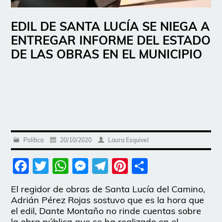
EDIL DE SANTA LUCÍA SE NIEGA A
ENTREGAR INFORME DEL ESTADO
DE LAS OBRAS EN EL MUNICIPIO
Política
20/10/2020
Laura Esquivel
Facebook
Twitter
WhatsApp
Messenger
Telegram
Pinterest
Share
El regidor de obras de Santa Lucía del Camino,
Adrián Pérez Rojas sostuvo que es la hora que
el edil, Dante Montaño no rinde cuentas sobre
la obra pública que se ha realizado en el