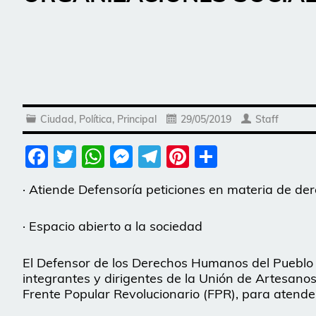
Ciudad
,
Política
,
Principal
29/05/2019
Staff
Facebook
Twitter
WhatsApp
Messenger
Telegram
Pinterest
Share
· Atiende Defensoría peticiones en materia de d
· Espacio abierto a la sociedad
El Defensor de los Derechos Humanos del Pueblo
integrantes y dirigentes de la Unión de Artesa
Frente Popular Revolucionario (FPR), para atend