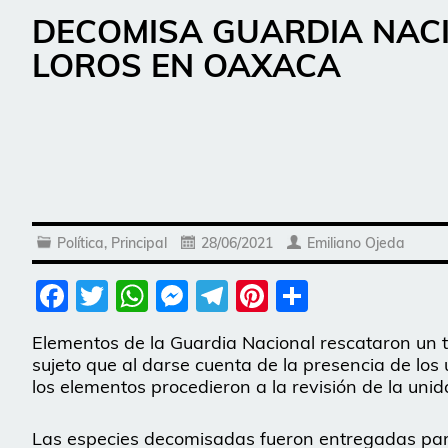
DECOMISA GUARDIA NAC
LOROS EN OAXACA
Política
,
Principal
28/06/2021
Emiliano Ojeda
Facebook
Twitter
WhatsApp
Messenger
Telegram
Pinterest
Share
Elementos de la Guardia Nacional rescataron un 
sujeto que al darse cuenta de la presencia de los
los elementos procedieron a la revisión de la unid
Las especies decomisadas fueron entregadas para