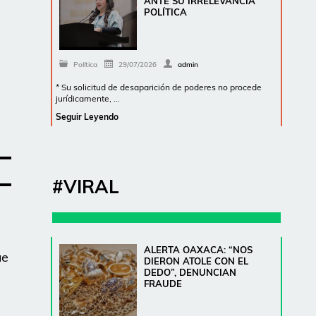
ANTE SU IRRELEVANCIA
POLÍTICA
Política
29/07/2026
admin
* Su solicitud de desaparición de poderes no procede
jurídicamente, …
Seguir Leyendo
#VIRAL
ALERTA OAXACA: “NOS
ue
DIERON ATOLE CON EL
DEDO”, DENUNCIAN
FRAUDE