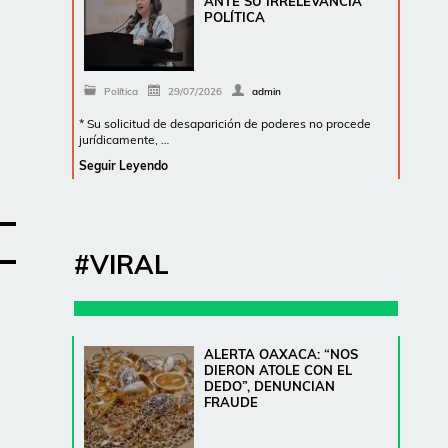
ANTE SU IRRELEVANCIA
POLÍTICA
Política
29/07/2026
admin
* Su solicitud de desaparición de poderes no procede
jurídicamente, …
Seguir Leyendo
#VIRAL
a
ALERTA OAXACA: “NOS
DIERON ATOLE CON EL
DEDO”, DENUNCIAN
FRAUDE