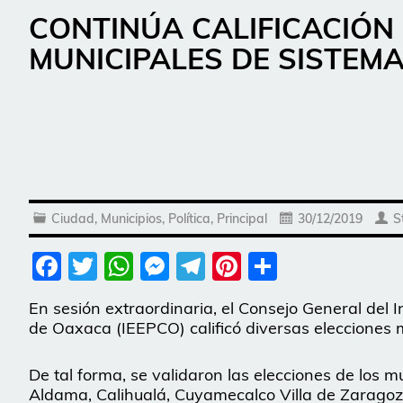
CONTINÚA CALIFICACIÓN
MUNICIPALES DE SISTEM
Ciudad
,
Municipios
,
Política
,
Principal
30/12/2019
S
Facebook
Twitter
WhatsApp
Messenger
Telegram
Pinterest
Share
En sesión extraordinaria, el Consejo General del I
de Oaxaca (IEEPCO) calificó diversas elecciones 
De tal forma, se validaron las elecciones de los
Aldama, Calihualá, Cuyamecalco Villa de Zaragoza