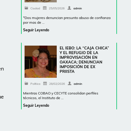
Ciudad
25/05/2026
admin
*Dos mujeres denuncian presunto abuso de confianza
por mas de …
Seguir Leyendo
EL IEBO: LA “CAJA CHICA”
Y EL REFUGIO DE LA
IMPROVISACIÓN EN
OAXACA; DENUNCIAN
IMPOSICIÓN DE EX
en
PRIISTA
Política
28/02/2026
admin
Mientras COBAO y CECYTE consolidan perfiles
ue
técnicos, el Instituto de …
Seguir Leyendo