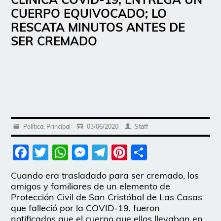
CUERPO EQUIVOCADO; LO
RESCATA MINUTOS ANTES DE
SER CREMADO
Política
,
Principal
03/06/2020
Staff
Facebook
Twitter
WhatsApp
Messenger
Telegram
Pinterest
Share
Cuando era trasladado para ser cremado, los
amigos y familiares de un elemento de
Protección Civil de San Cristóbal de Las Casas
que falleció por la COVID-19, fueron
notificados que el cuerpo que ellos llevaban en