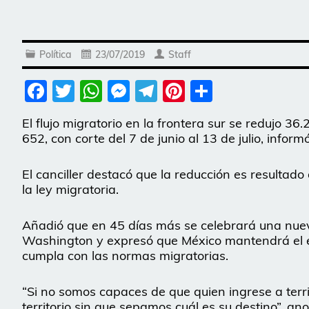
Política
23/07/2019
Staff
Facebook
Twitter
WhatsApp
Messenger
Telegram
Pinterest
Share
El flujo migratorio en la frontera sur se redujo 36
652, con corte del 7 de junio al 13 de julio, inform
El canciller destacó que la reducción es resultado
la ley migratoria.
Añadió que en 45 días más se celebrará una nue
Washington y expresó que México mantendrá el esf
cumpla con las normas migratorias.
“Si no somos capaces de que quien ingrese a terri
territorio sin que sepamos cuál es su destino”, ano