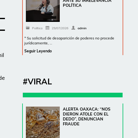
ANTE SU IRRELEVANCIA
POLÍTICA
Política
29/07/2026
admin
* Su solicitud de desaparición de poderes no procede
jurídicamente, …
Seguir Leyendo
il
de
#VIRAL
ALERTA OAXACA: “NOS
DIERON ATOLE CON EL
DEDO”, DENUNCIAN
FRAUDE