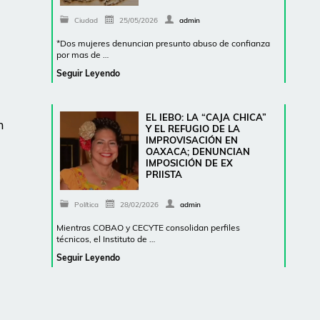
Ciudad
25/05/2026
admin
*Dos mujeres denuncian presunto abuso de confianza
por mas de …
Seguir Leyendo
EL IEBO: LA “CAJA CHICA”
n
Y EL REFUGIO DE LA
IMPROVISACIÓN EN
OAXACA; DENUNCIAN
IMPOSICIÓN DE EX
PRIISTA
Política
28/02/2026
admin
Mientras COBAO y CECYTE consolidan perfiles
técnicos, el Instituto de …
Seguir Leyendo