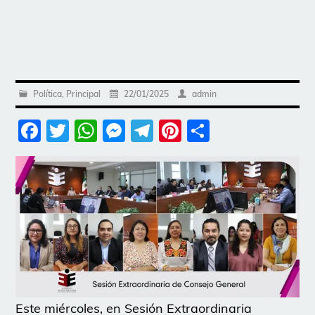
Política
,
Principal
22/01/2025
admin
Facebook
Twitter
WhatsApp
Messenger
Telegram
Pinterest
Share
Este miércoles, en Sesión Extraordinaria