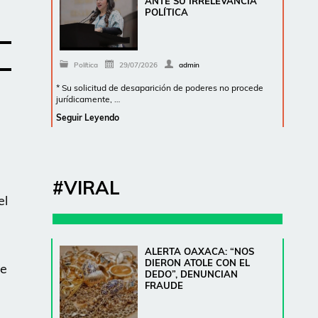
ANTE SU IRRELEVANCIA
POLÍTICA
Política
29/07/2026
admin
* Su solicitud de desaparición de poderes no procede
jurídicamente, …
Seguir Leyendo
#VIRAL
el
ALERTA OAXACA: “NOS
DIERON ATOLE CON EL
ue
DEDO”, DENUNCIAN
FRAUDE