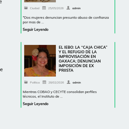
e
Ciudad
25/05/2026
admin
*Dos mujeres denuncian presunto abuso de confianza
por mas de …
Seguir Leyendo
EL IEBO: LA “CAJA CHICA”
Y EL REFUGIO DE LA
a
IMPROVISACIÓN EN
OAXACA; DENUNCIAN
IMPOSICIÓN DE EX
te
PRIISTA
Política
28/02/2026
admin
Mientras COBAO y CECYTE consolidan perfiles
técnicos, el Instituto de …
Seguir Leyendo