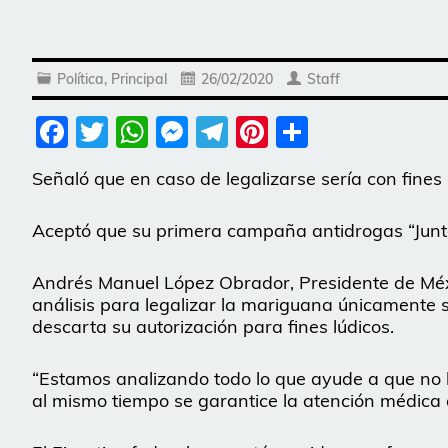
Política
,
Principal
26/02/2020
Staff
Facebook
Twitter
WhatsApp
Messenger
Telegram
Pinterest
Share
Señaló que en caso de legalizarse sería con fines
Aceptó que su primera campaña antidrogas “Junto
Andrés Manuel López Obrador, Presidente de Méxi
análisis para legalizar la mariguana únicamente 
descarta su autorización para fines lúdicos.
“Estamos analizando todo lo que ayude a que no 
al mismo tiempo se garantice la atención médica a