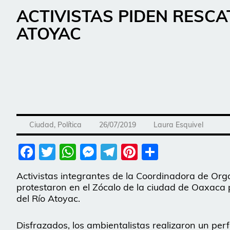
ACTIVISTAS PIDEN RESCA
ATOYAC
Ciudad
,
Política
26/07/2019
Laura Esquivel
Facebook
Twitter
WhatsApp
Messenger
Telegram
Pinterest
Share
Activistas integrantes de la Coordinadora de O
protestaron en el Zócalo de la ciudad de Oaxaca
del Río Atoyac.
Disfrazados, los ambientalistas realizaron un per