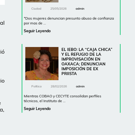
Ciudad
25/05/2026
admin
*Dos mujeres denuncian presunto abuso de confianza
al
por mas de …
Seguir Leyendo
EL IEBO: LA “CAJA CHICA”
ió
Y EL REFUGIO DE LA
IMPROVISACIÓN EN
OAXACA; DENUNCIAN
IMPOSICIÓN DE EX
PRIISTA
io
Política
28/02/2026
admin
Mientras COBAO y CECYTE consolidan perfiles
técnicos, el Instituto de …
e
a,
Seguir Leyendo